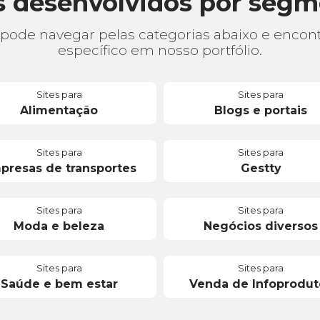
s desenvolvidos por seg
ode navegar pelas categorias abaixo e encont
específico em nosso portfólio.
Sites para
Sites para
Alimentação
Blogs e portais
Sites para
Sites para
presas de transportes
Gestty
Sites para
Sites para
Moda e beleza
Negócios diversos
Sites para
Sites para
Saúde e bem estar
Venda de Infoprodut