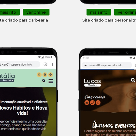
mais info
ver online
mais info
ver onlin
ite criado para barbearia
Site criado para personal tr