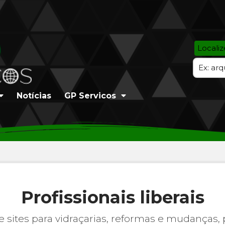
Locali
Notícias
GP Servicos
Profissionais liberais
e sites para vidraçarias, reformas e mudanças, 