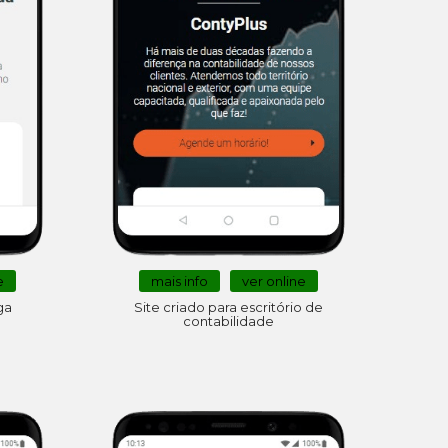
e
mais info
ver online
ga
Site criado para escritório de
contabilidade