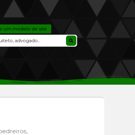
ze um modelo de site
pedreiros,