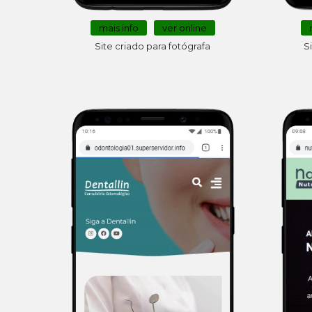
mais info
ver online
S
Site criado para fotógrafa