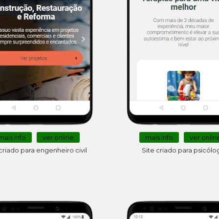
mais info
ver online
mais info
ver onlin
criado para engenheiro civil
Site criado para psicólo