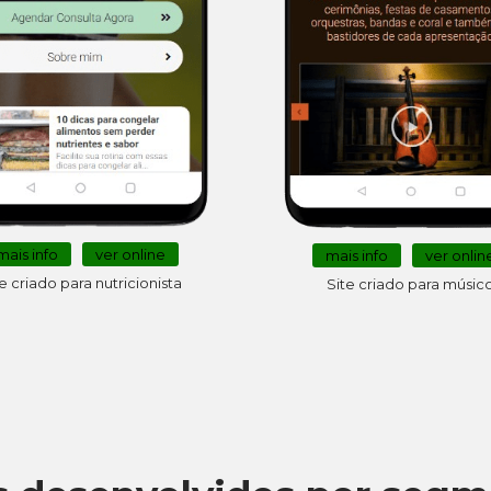
mais info
ver online
mais info
ver onlin
e criado para nutricionista
Site criado para músic